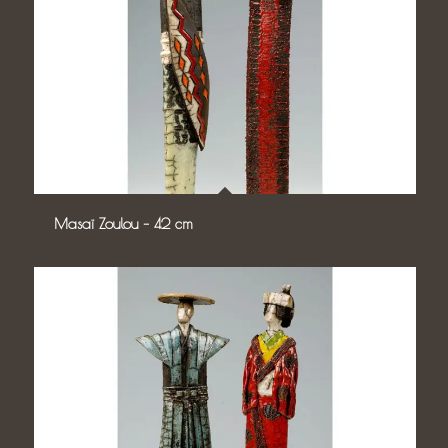
Masaï Zoulou – 42 cm