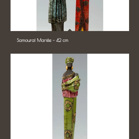
Samouraï Mariée – 42 cm