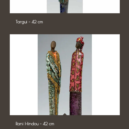
Targui – 42 cm
Rani Hindou – 42 cm